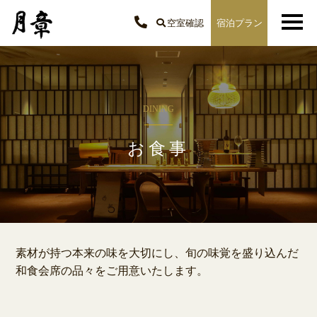
空室確認
宿泊プラン
DINING
お食事
素材が持つ本来の味を大切にし、旬の味覚を盛り込んだ
和食会席の品々をご用意いたします。