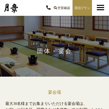
空室確認
宿泊プラン
GROUP PLAN
団体・宴会
宴会場
最大30名様までお集まりいただける宴会場は、